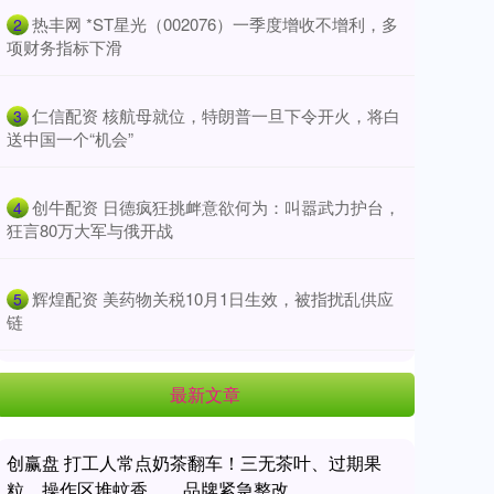
​热丰网 *ST星光（002076）一季度增收不增利，多
2
项财务指标下滑
​仁信配资 核航母就位，特朗普一旦下令开火，将白
3
送中国一个“机会”
​创牛配资 日德疯狂挑衅意欲何为：叫嚣武力护台，
4
狂言80万大军与俄开战
​辉煌配资 美药物关税10月1日生效，被指扰乱供应
5
链
最新文章
创赢盘 打工人常点奶茶翻车！三无茶叶、过期果
粒、操作区堆蚊香……品牌紧急整改