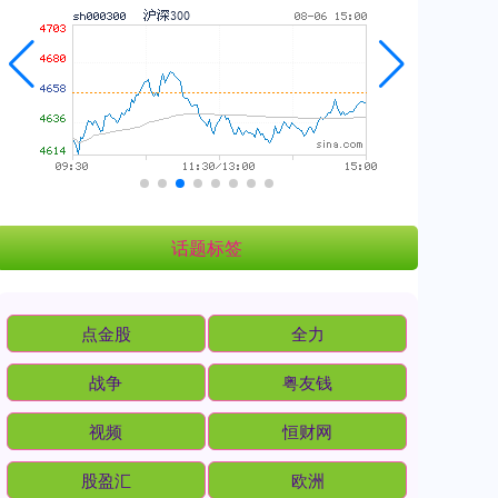
话题标签
点金股
全力
战争
粤友钱
视频
恒财网
股盈汇
欧洲