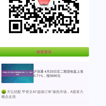
推荐资讯
泸深通 4月23日豆二期货收盘上涨
0.71%，报3690元
​天弘忧配 甲骨文AI“超级订单”催热市场，A股算力
1
概念走强