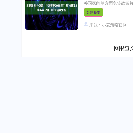
关国家的单方面免签政策将于
策略联盟
来源：小麦策略官网
网眼查
上证指数
3900.35
00
-0.01%
21.92
0.