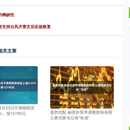
的稀缺性
资支持台风灾害灾后应急恢复
相关文章
 4月23日不锈钢期货
盈胜优配 融资折算率调整影响有限
%，报12790元
公募切换仓位保“收成”