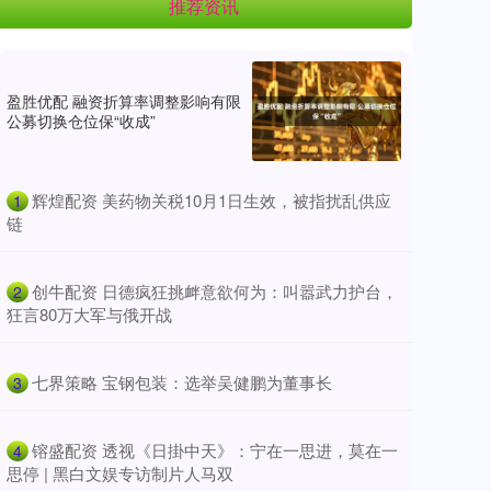
推荐资讯
盈胜优配 融资折算率调整影响有限
公募切换仓位保“收成”
​辉煌配资 美药物关税10月1日生效，被指扰乱供应
1
链
​创牛配资 日德疯狂挑衅意欲何为：叫嚣武力护台，
2
狂言80万大军与俄开战
​七界策略 宝钢包装：选举吴健鹏为董事长
3
​镕盛配资 透视《日掛中天》：宁在一思进，莫在一
4
思停 | 黑白文娱专访制片人马双