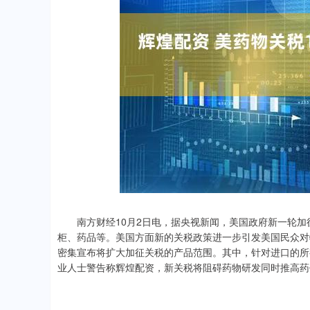
上证指数
3940.04
.40
2.13%
39.68
1.
南方财经10月2日电，据央视新闻，美国政府新一轮加征
柜、药品等。美国方面新的关税政策进一步引发美国民众对
密集宣布将扩大加征关税的产品范围。其中，针对进口的所有
业人士警告称辉煌配资，新关税将阻碍药物研发同时推高药