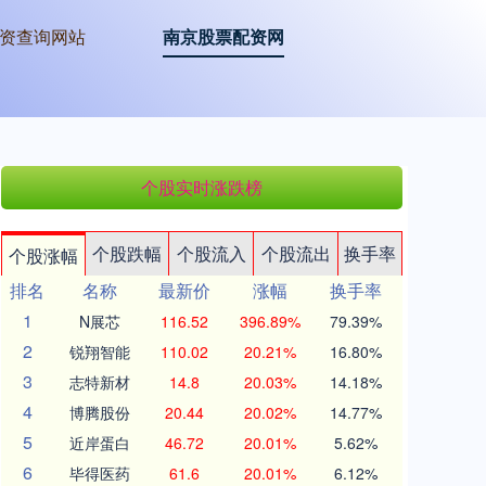
资查询网站
南京股票配资网
个股实时涨跌榜
个股跌幅
个股流入
个股流出
换手率
个股涨幅
排名
名称
最新价
涨幅
换手率
1
N展芯
116.52
396.89%
79.39%
2
锐翔智能
110.02
20.21%
16.80%
3
志特新材
14.8
20.03%
14.18%
4
博腾股份
20.44
20.02%
14.77%
5
近岸蛋白
46.72
20.01%
5.62%
6
毕得医药
61.6
20.01%
6.12%