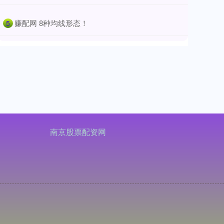
​赚配网 8种均线形态！
5
南京股票配资网