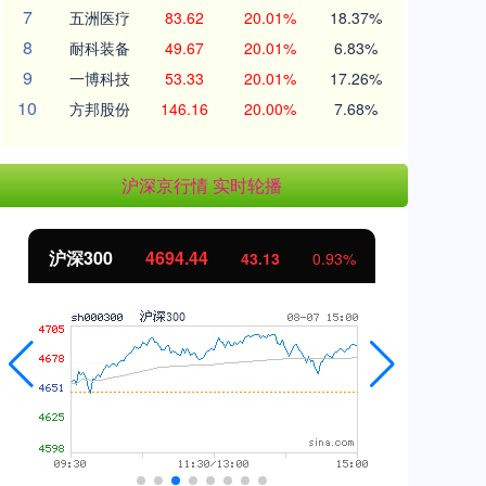
7
五洲医疗
83.62
20.01%
18.37%
8
耐科装备
49.67
20.01%
6.83%
9
一博科技
53.33
20.01%
17.26%
10
方邦股份
146.16
20.00%
7.68%
沪深京行情 实时轮播
沪深300
4694.44
北
43.13
0.93%