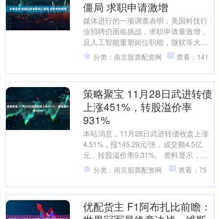
僵局 求职申请激增
媒体进行的一项调查表明，美国科技行
业招聘仍面临挑战，求职申请量激增，
且人工智能重塑岗位职能，微软等大型
企业在关键领域选择性招聘的同时持续
分类：南京股票配资网
查看：141
精简架构。 海量资讯、精....
策略聚宝 11月28日武进转债
上涨451%，转股溢价率
931%
本站消息，11月28日武进转债收盘上涨
4.51%，报145.29元/张，成交额4.5亿
元，转股溢价率9.31%。 资料显示，武
进转债信用级别为“AA”，债券期限....
分类：南京股票配资网
查看：75
优配货主 F1阿布扎比前瞻：