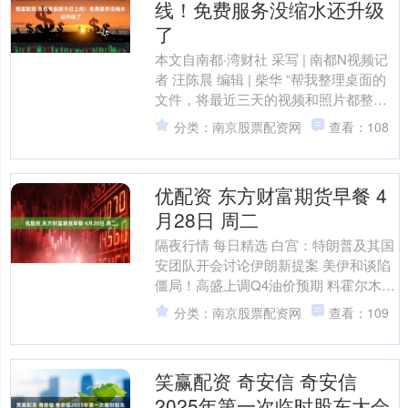
线！免费服务没缩水还升级
了
本文自南都·湾财社 采写 | 南都N视频记
者 汪陈晨 编辑 | 柴华 “帮我整理桌面的
文件，将最近三天的视频和照片都整理
到同一个文件夹，给文件夹取名‘2026
分类：南京股票配资网
查看：108
年....
优配资 东方财富期货早餐 4
月28日 周二
隔夜行情 每日精选 白宫：特朗普及其国
安团队开会讨论伊朗新提案 美伊和谈陷
僵局！高盛上调Q4油价预期 料霍尔木兹
6月底复航 穆迪维持中国主权信用评
分类：南京股票配资网
查看：109
级“A1” 并....
笑赢配资 奇安信 奇安信
2025年第一次临时股东大会