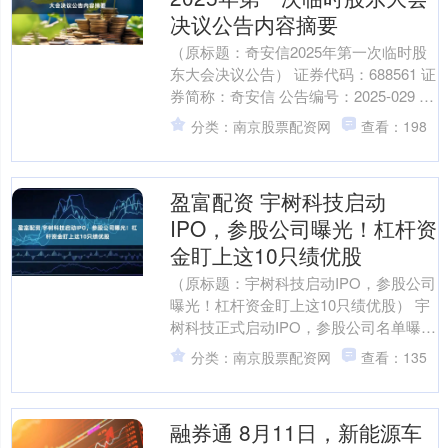
决议公告内容摘要
（原标题：奇安信2025年第一次临时股
东大会决议公告） 证券代码：688561 证
券简称：奇安信 公告编号：2025-029 奇
安信科技集团股份有限公司 202....
分类：南京股票配资网
查看：198
盈富配资 宇树科技启动
IPO，参股公司曝光！杠杆资
金盯上这10只绩优股
（原标题：宇树科技启动IPO，参股公司
曝光！杠杆资金盯上这10只绩优股） 宇
树科技正式启动IPO，参股公司名单曝
光。 7月18日，中国证监会官网显示，杭
分类：南京股票配资网
查看：135
州宇树科....
融券通 8月11日，新能源车