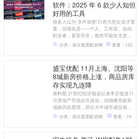
软件：2025 年 6 款少人知但
好用的工具
很多人以为“文件加密”只有大型企业才需
要，但现实是——个人、工作室、自由
职业者，甚至学生，都有可能在无意间
泄露资料。市面上常见的软件功能五花
分类：南京股票配资网
查看：152
八门，却往往臃肿难用....
盛宝优配 11月上海、沈阳等
8城新房价格上涨，商品房库
存实现九连降
资料图 21世纪经济报道记者李莎报道11
月房地产市场还在波动，但稳楼市政策
成效仍在显现，部分大中城市成交相对
活跃。 12月15日，国家统计局发布11月
分类：南京股票配资网
查看：79
房地产数据....