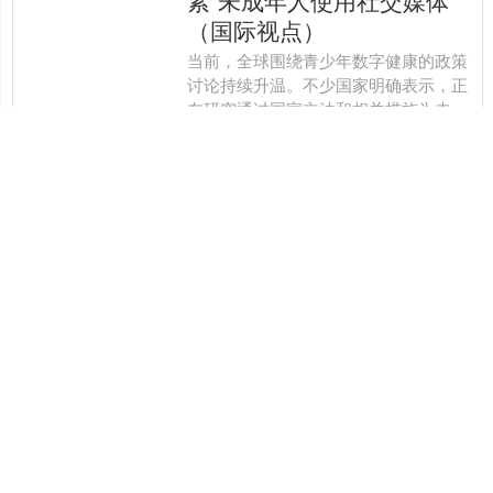
紧”未成年人使用社交媒体
（国际视点）
当前，全球围绕青少年数字健康的政策
讨论持续升温。不少国家明确表示，正
在研究通过国家立法和相关措施为未成
年人使用社交媒体等网络行为设立更加
分类：南京股票配资网
查看：148
安全、清晰的边界。澳大利....
股天乐 多只宽基ETF现天量
成交！
1月16日，多只宽基ETF成交持续放大，
创出罕见天量。华夏沪深300ETF成交额
为227亿元，创该ETF上市以来日成交额
的历史新高。 华泰柏瑞沪深300ETF1....
分类：南京股票配资网
查看：95