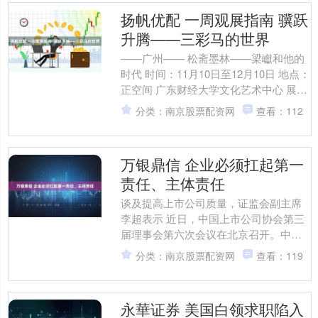
扬帆优配 一周观展指南 骥跃
升腾——三彩马的世界
——广州—— 松斋墨林——梁巘和他的
时代 时间：11月10日至12月10日 地点：
正空间 广东财经大学文化艺术中心 展览
搜集了数十件梁巘作品，这批作品从形
分类：南京股票配资网
查看：112
式上看....
万银鼎信 企业必须扛起第一
责任、主体责任
谈及提高上市公司质量，证监会副主席
李超表示 近日，中国上市公司协会第三
届理事会第六次会议在北京召开。中国
证监会党委委员、副主席李超致辞时表
分类：南京股票配资网
查看：119
示，新“国九条”和资本....
永華证券 美国白领求职陷入