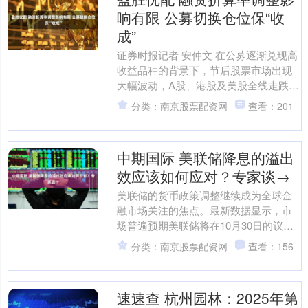
响有限 公募切换仓位保“收
成”
证券时报记者 安仲文 在公募逐渐兑现高
收益品种的背景下，节后股票市场出现
大幅波动，A股、港股及美股全线走跌。
对此，多位公募基金分析人士认为，四
分类：南京股票配资网
查看：201
季度通常会进入防....
中期国际 美联储降息的溢出
效应该如何应对？专家谈→
美联储的货币政策调整继续成为全球金
融市场关注的焦点。最新数据显示，市
场普遍预期美联储将在10月30日的议息
会议上再次降息25个基点，降息概率高
分类：南京股票配资网
查看：156
达94.1%。这一....
速速查 杭州园林：2025年第