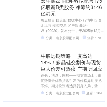
宏牛操盘 商汤-W拟配售175
亿股新B类股份 净筹约3146
亿港元
热点栏目 自选股 数据中心 行情中心 资
金流向 模拟交易 客户端 商汤-
W（00020）发布公告，于2025年12月18
日，公司与配售代理订立配售协议，据
分类：南京股票配资网
查看：73
此，配....
牛股远期策略 一度高达
18%！多晶硅交割价与现货
巨大价差引热议 广期所回应
逼仓，洗盘，囤居——期货市场上，由
优势资金优势货盘引发的价格异动屡见
不鲜。期货投资者选择躬身入局，势必
要有一些风险“觉悟”。 12月23日晚间，
分类：南京股票配资网
查看：164
广州期货交易所（....