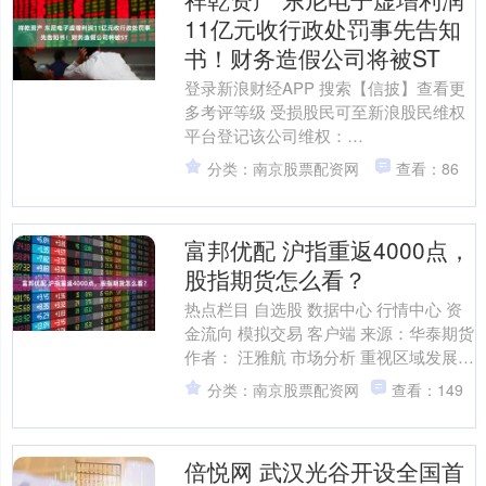
11亿元收行政处罚事先告知
书！财务造假公司将被ST
登录新浪财经APP 搜索【信披】查看更
多考评等级 受损股民可至新浪股民维权
平台登记该公司维权：
http://wq.finance.sina.com.cn/ 关注....
分类：南京股票配资网
查看：86
富邦优配 沪指重返4000点，
股指期货怎么看？
热点栏目 自选股 数据中心 行情中心 资
金流向 模拟交易 客户端 来源：华泰期货
作者： 汪雅航 市场分析 重视区域发展。
宏观层面，国家主席在听取海南自贸港
分类：南京股票配资网
查看：149
建设....
倍悦网 武汉光谷开设全国首