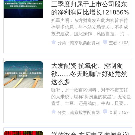
三季度归属于上市公司股东
的净利润同比增长121856%
郑重声明：东方财富发布此内容旨在传
播更多信息，与本站立场无关，不构成
投资建议。据此操作，风险自担。 海量
资讯、精准解读，尽在新浪财经APP....
分类：南京股票配资网
查看：103
大发配资 抗氧化、控制食
欲……冬天吃咖喱好处竟然
这么多
咖喱，是一款百搭调料，对于不擅烹饪
的人来说，堪称“厨房里的救星”。无论是
青菜、土豆、还是鸡肉、牛肉，只要放
上咖喱同煮，就能一下子变得好吃起
分类：南京股票配资网
查看：157
来。其实，咖喱不仅是“....
祥乾资产 东尼电子虚增利润