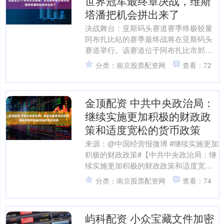
世界冠军最终章决战，维斯
塔潘把机会拼出来了
决战舞台：亚斯码头赛道赛季终极较量
阿布扎比站的赛季最终战将在亚斯码头
赛道举行。该赛道位于阿布扎比市郊的
人工岛——亚斯岛，周围有阿布扎比国
分类：南京股票配资网
查看：72
际机场和法拉利赛车乐园....
金顶配资 中共中央政治局：
继续实施更加积极的财政政
策和适度宽松的货币政策
来源：@中国经营报微博 #继续实施更加
积极的财政政策#【中共中央政治局：继
续实施更加积极的财政政策和适度宽松
的货币政策】#中央政治局12月8日召开
分类：南京股票配资网
查看：74
会议#，#分析....
屿科配资 小众宝藏文件加密