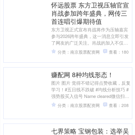
怀远股票 东方卫视压轴官宣
肖战参加跨年盛典，网传三
首连唱引爆期待值
东方卫视正式宣布肖战将作为压轴嘉宾
参与2026跨年盛典，这一消息立即引发
了网友的广泛关注。肖战的加入不仅打
破了平台前三轮按字母排序的惯例，还
分类：南京股票配资网
查看：180
为他量身定制了专属的....
赚配网 8种均线形态！
图片 图片 觉得不错记得点赞收藏，反复
学习！#五日线不跌破 #均线分析技巧 #
强势股买入信号 Name cleared微信扫一
扫赞赏作者Like the Aut....
分类：南京股票配资网
查看：208
七界策略 宝钢包装：选举吴