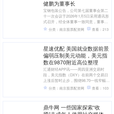
健鹏为董事长
宝钢包装公告，公司第七届董事会第二
十一次会议于2026年1月5日采用通讯形
式召开，经全体董事一致同意，董事会
审议通过了《关于选举公司董事长的议
分类：南京股票配资网
查看：213
案》，同意选举吴健....
星速优配 美国就业数据前景
偏弱压制美元动能，美元指
数在9870附近高位整理
汇通财经APP讯——周四亚洲交易时
段，美元指数（DXY）在前两个交易日
上涨后暂时止步，围绕98.70一线窄幅波
动。市场情绪趋于谨慎，投资者正在消
分类：南京股票配资网
查看：103
化近期公布的一系....
鼎牛网 一些国家探索“收