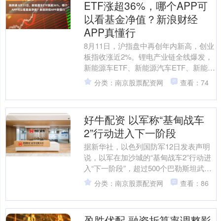
ETF涨超36%，哪个APP可
以看基金净值？新浪财经
APP真懂行
8月11日，沪指盘中再创年内新高，创业
板指收涨近2%。锂电产业链全线爆发，
新能源车ETF、新能源汽车ETF、新能车
ETF均涨超3.6%。 一站式基金服务平
分类：南京股票配资网
查看：74
台，让....
好牛配资 以军称“基甸战车
2”行动进入下一阶段
据新华社，以色列国防军12日发表声明
说，以军在加沙城的“基甸战车2”行动进
入“下一阶段”，超过500个巴勒斯坦武装
组织目标遭到打击。声明称，以军继续
分类：南京股票配资网
查看：86
对加沙城的巴....
盈胜优配 融资折算率调整影