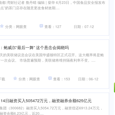
 南都·湾财社记者 詹丹晴 编辑 | 柴华 6月23日，中国食品安全报发布
点”奶茶门店存在随意更改食材效期....
分类：网眼查
查看：127
日期：07-12
：鲍威尔“最后一舞” 这个悬念会揭晓吗
两天的美联储议息会议在美国华盛顿特区正式召开。这大概率将是鲍
一次会议。 市场普遍预期，美联储将维持隔夜利率不变。....
下载
分类：网眼查
查看：153
日期：06-12
14日融资买入505472万元，融资融券余额625亿元
沪深300
4689.92
.33%
38.61
0.83%
团（300682）融资买入5054.72万元，融资偿还6913.24万元，
资余额6.23亿元，近20....