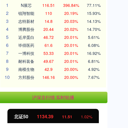
1
N展芯
116.51
396.84%
77.11%
2
锐翔智能
110
20.19%
15.93%
3
志特新材
14.8
20.03%
14.13%
4
博腾股份
20.44
20.02%
14.70%
5
近岸蛋白
46.72
20.01%
5.61%
6
毕得医药
61.6
20.01%
6.08%
7
一博科技
53.33
20.01%
16.92%
8
耐科装备
49.67
20.01%
6.81%
9
南模生物
42.9
20.00%
4.92%
10
方邦股份
146.16
20.00%
7.67%
沪深京行情 实时轮播
北证50
1134.39
创
11.51
1.02%