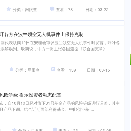
分类：网眼查
查看：78
日期：03-22
呼吁各方在波兰领空无人机事件上保持克制
副代表耿爽12日在安理会审议波兰领空无人机事件时发言，呼吁各
误解误判。耿爽说，中方一贯主张各国遵循《联合国宪章》....
分类：网眼查
查看：139
日期：03-15
风险等级 提示投资者动态配置
宣布，自10月10日起对旗下31只基金产品的风险等级进行调整，其中
只产品下调。结合近期西部利得基金、中邮创业基....
载
分类：网眼查
查看：125
日期：03-08