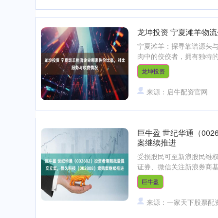
龙坤投资 宁夏滩羊物
宁夏滩羊：探寻靠谱源头与
肉中的佼佼者，拥有独特的
龙坤投资
来源：启牛配资官网
巨牛盈 世纪华通（002
案继续推进
受损股民可至新浪股民维权平台登记
证券、微信关注新浪券商基金
巨牛盈
来源：一家天下股票配