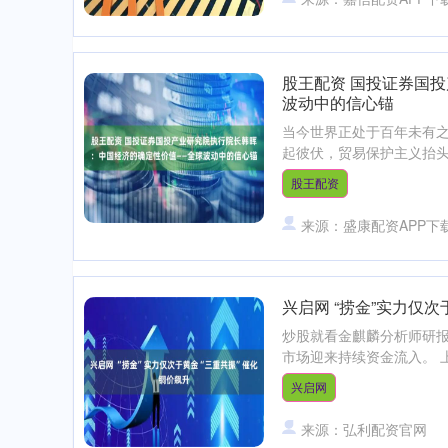
股王配资 国投证券国
波动中的信心锚
当今世界正处于百年未有
起彼伏，贸易保护主义抬头、
股王配资
来源：盛康配资APP下
兴启网 “捞金”实力仅
炒股就看金麒麟分析师研报
市场迎来持续资金流入。 
兴启网
来源：弘利配资官网