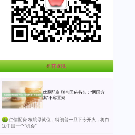
推荐资讯
优股配资 联合国秘书长：“两国方
案”不容置疑
​仁信配资 核航母就位，特朗普一旦下令开火，将白
1
送中国一个“机会”