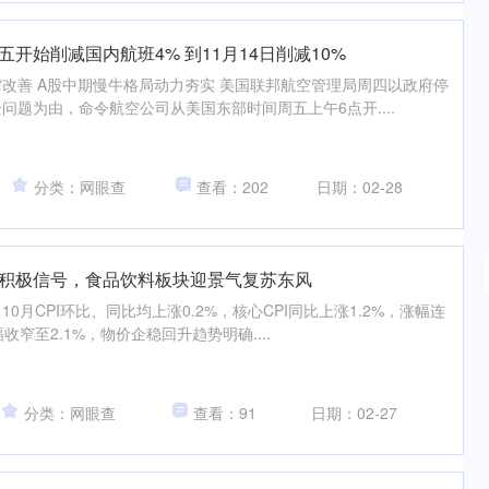
开始削减国内航班4% 到11月14日削减10%
改善 A股中期慢牛格局动力夯实 美国联邦航空管理局周四以政府停
问题为由，命令航空公司从美国东部时间周五上午6点开....
分类：网眼查
查看：202
日期：02-28
放积极信号，食品饮料板块迎景气复苏东风
0月CPI环比、同比均上涨0.2%，核心CPI同比上涨1.2%，涨幅连
收窄至2.1%，物价企稳回升趋势明确....
分类：网眼查
查看：91
日期：02-27