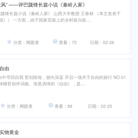
大风” ——评巴陇锋长篇小说《秦岭人家》
巴陇锋长篇小说《秦岭人家》 山西大学教授 王春林 （本文发表于
艺报》） 一方面，由于国家层面上的乡村振兴政....
分类：网眼查
查看：75
日期：02-26
自由
中寻回自我 暂别陆地，驶向深蓝 开启一场关于自由的旅行 NO.01
由林暐哲创作词曲、张悬演绎的《自由》，是....
分类：网眼查
查看：88
日期：02-25
售实物黄金