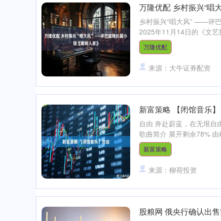
万隆优配 乡村振兴“唱
乡村振兴“唱大风” ——评
2025年11月14日的《文
万隆优配
来源：大牛证券配资
新富策略 【闭馆音乐】
自由 奔赴蔚蓝，在无垠自由
歌曲简介 展开剩余78% 
新富策略
来源：柳荷投资
股粮网 俄央行确认出