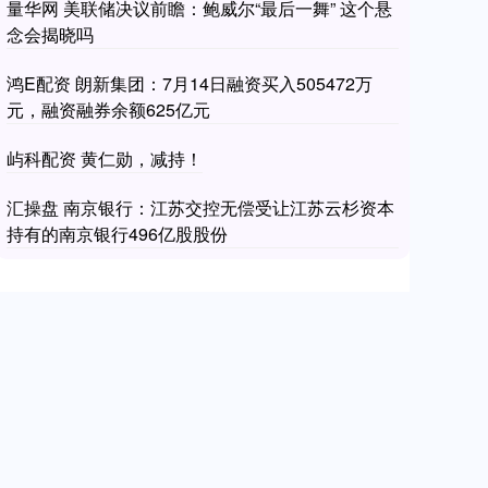
量华网 美联储决议前瞻：鲍威尔“最后一舞” 这个悬
念会揭晓吗
鸿E配资 朗新集团：7月14日融资买入505472万
元，融资融券余额625亿元
屿科配资 黄仁勋，减持！
汇操盘 南京银行：江苏交控无偿受让江苏云杉资本
持有的南京银行496亿股股份