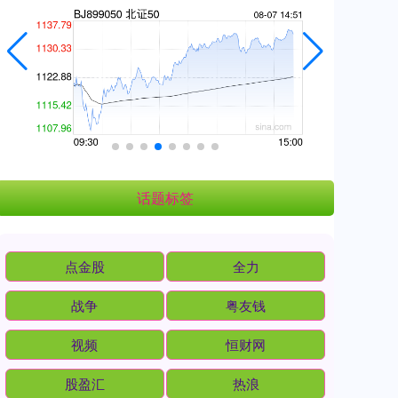
话题标签
点金股
全力
战争
粤友钱
视频
恒财网
股盈汇
热浪