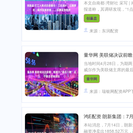
本文自南都·湾财社 采写 |
报道称，其调研发现，“1点
创赢盘
来源：东润配资
量华网 美联储决议前瞻
当地时间4月28日，为期
威尔作为美联储主席的最后
量华网
来源：瑞银网配资APP
鸿E配资 朗新集团：7月
深证成指
14298.29
.01
0.95%
188.17
1
本站消息，7月14日，朗新集
融资净卖出1858.52万元，融