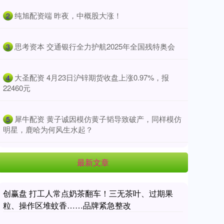
​纯旭配资端 昨夜，中概股大涨！
2
​思考资本 交通银行全力护航2025年全国残特奥会
3
​大圣配资 4月23日沪锌期货收盘上涨0.97%，报
4
22460元
​犀牛配资 黄子诚因模仿黄子韬导致破产，同样模仿
5
明星，鹿哈为何风生水起？
最新文章
创赢盘 打工人常点奶茶翻车！三无茶叶、过期果
粒、操作区堆蚊香……品牌紧急整改