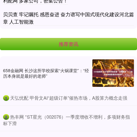
利配网 多家公司，密集公告！
贝贝查 牢记嘱托 感恩奋进 奋力谱写中国式现代化建设河北篇
章 人工智能激
推荐资讯
658金融网 长沙这所学校探索“火锅课堂”：“经
历本身就是最好的老师”
​天弘忧配 甲骨文AI“超级订单”催热市场，A股算力概念走强
1
​热丰网 *ST星光（002076）一季度增收不增利，多项财务指
2
标下滑