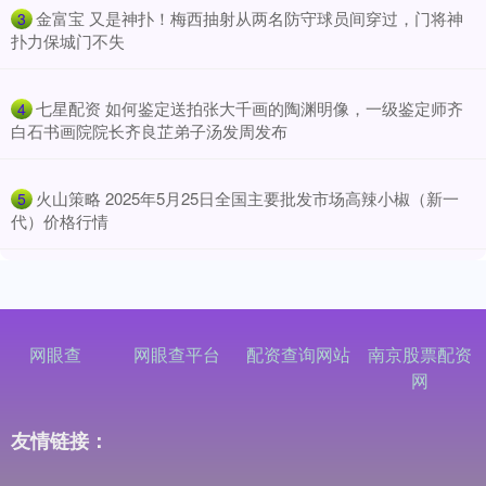
​金富宝 又是神扑！梅西抽射从两名防守球员间穿过，门将神
3
扑力保城门不失
​七星配资 如何鉴定送拍张大千画的陶渊明像，一级鉴定师齐
4
白石书画院院长齐良芷弟子汤发周发布
​火山策略 2025年5月25日全国主要批发市场高辣小椒（新一
5
代）价格行情
网眼查
网眼查平台
配资查询网站
南京股票配资
网
友情链接：