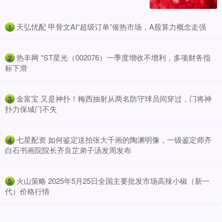
​天弘忧配 甲骨文AI“超级订单”催热市场，A股算力概念走强
1
​热丰网 *ST星光（002076）一季度增收不增利，多项财务指
2
标下滑
​金富宝 又是神扑！梅西抽射从两名防守球员间穿过，门将神
3
扑力保城门不失
​七星配资 如何鉴定送拍张大千画的陶渊明像，一级鉴定师齐
4
白石书画院院长齐良芷弟子汤发周发布
​火山策略 2025年5月25日全国主要批发市场高辣小椒（新一
5
代）价格行情