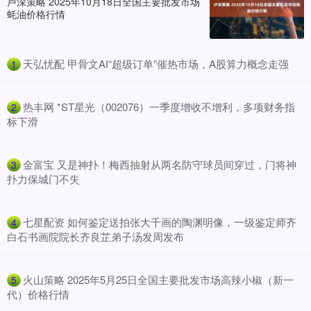
卢深策略 2025年10月18日全国主要批发市场
蚝油价格行情
​天弘忧配 甲骨文AI“超级订单”催热市场，A股算力概念走强
1
​热丰网 *ST星光（002076）一季度增收不增利，多项财务指
2
标下滑
​金富宝 又是神扑！梅西抽射从两名防守球员间穿过，门将神
3
扑力保城门不失
​七星配资 如何鉴定送拍张大千画的陶渊明像，一级鉴定师齐
4
白石书画院院长齐良芷弟子汤发周发布
​火山策略 2025年5月25日全国主要批发市场高辣小椒（新一
5
代）价格行情