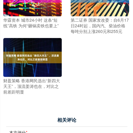
华霖资本 城市24小时 这条“短
第二证券 国家发改委：自6月17
线”高铁 为何“砸锅卖铁也要上”
日24时起，国内汽、柴油价格
每吨分别上涨260元和255元
财盈策略 香港网民选出“新四大
天王”，顶流姜涛也在，对比之
前差距明显
相关评论
本文评分
*