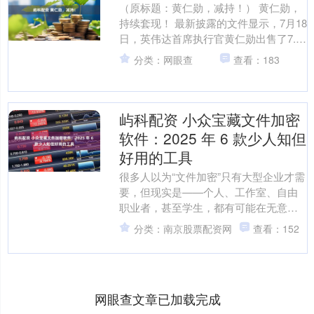
（原标题：黄仁勋，减持！） 黄仁勋，
持续套现！ 最新披露的文件显示，7月18
日，英伟达首席执行官黄仁勋出售了7.5
万股英伟达股票，价值约1294万美元。
分类：网眼查
查看：183
此前4个....
屿科配资 小众宝藏文件加密
软件：2025 年 6 款少人知但
好用的工具
很多人以为“文件加密”只有大型企业才需
要，但现实是——个人、工作室、自由
职业者，甚至学生，都有可能在无意间
泄露资料。市面上常见的软件功能五花
分类：南京股票配资网
查看：152
八门，却往往臃肿难用....
网眼查文章已加载完成