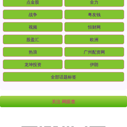
点金股
全力
战争
粤友钱
视频
恒财网
股盈汇
欧洲
热浪
广州配资网
龙坤投资
伊朗
全部话题标签
关注 网眼查