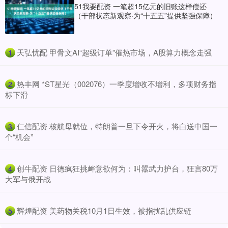
51我要配资 一笔超15亿元的旧账这样偿还
（干部状态新观察·为“十五五”提供坚强保障）
​天弘忧配 甲骨文AI“超级订单”催热市场，A股算力概念走强
1
​热丰网 *ST星光（002076）一季度增收不增利，多项财务指
2
标下滑
​仁信配资 核航母就位，特朗普一旦下令开火，将白送中国一
3
个“机会”
​创牛配资 日德疯狂挑衅意欲何为：叫嚣武力护台，狂言80万
4
大军与俄开战
​辉煌配资 美药物关税10月1日生效，被指扰乱供应链
5