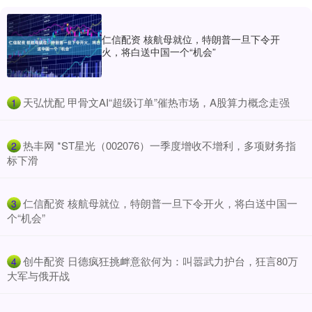
仁信配资 核航母就位，特朗普一旦下令开
火，将白送中国一个“机会”
​天弘忧配 甲骨文AI“超级订单”催热市场，A股算力概念走强
1
​热丰网 *ST星光（002076）一季度增收不增利，多项财务指
2
标下滑
​仁信配资 核航母就位，特朗普一旦下令开火，将白送中国一
3
个“机会”
​创牛配资 日德疯狂挑衅意欲何为：叫嚣武力护台，狂言80万
4
大军与俄开战