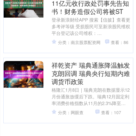
11亿元收行政处罚事先告知
书！财务造假公司将被ST
登录新浪财经APP 搜索【信披】查看更
多考评等级 受损股民可至新浪股民维权
平台登记该公司维权：
http://wq.finance.sina.com.cn/ 关注....
分类：南京股票配资网
查看：86
祥乾资产 瑞典通胀降温触发
克朗回调 瑞典央行短期内难
调货币政策
格隆汇1月8日｜瑞典克朗在数据显示12
月份通胀放缓后下跌。瑞典12月固定利
率消费价格指数从11月的2.3%降至
2.1%。然而，荷兰国际集团的Francesco
分类：网眼查
查看：107
....