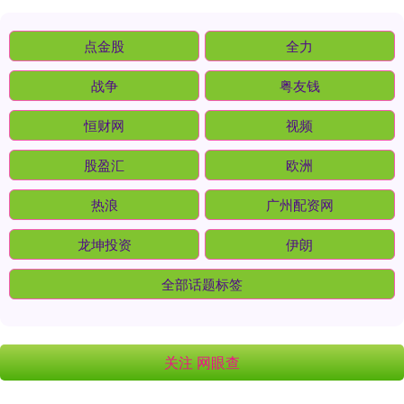
点金股
全力
战争
粤友钱
恒财网
视频
股盈汇
欧洲
热浪
广州配资网
龙坤投资
伊朗
全部话题标签
关注 网眼查