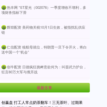
​热丰网 *ST星光（002076）一季度增收不增利，多
2
项财务指标下滑
​辉煌配资 美药物关税10月1日生效，被指扰乱供应
3
链
​仁信配资 核航母就位，特朗普一旦下令开火，将白
4
送中国一个“机会”
​创牛配资 日德疯狂挑衅意欲何为：叫嚣武力护台，
5
狂言80万大军与俄开战
最新文章
创赢盘 打工人常点奶茶翻车！三无茶叶、过期果