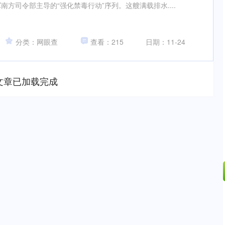
方司令部主导的“强化禁毒行动”序列。这艘满载排水....
分类：网眼查
查看：215
日期：11-24
文章已加载完成
沪深300
4694.44
.42%
43.13
0.93%