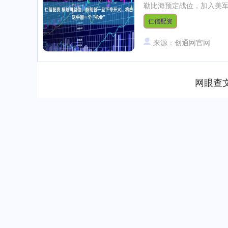
勒比海预定战位，加入美军南
仁信配资
来源：创通网官网
网眼查
深证成指
14311.01
.68
1.02%
200.89
1