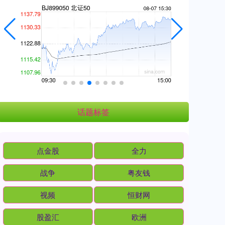
话题标签
点金股
全力
战争
粤友钱
视频
恒财网
股盈汇
欧洲