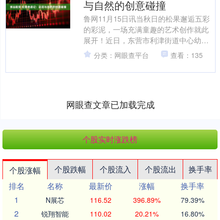
与自然的创意碰撞
鲁网11月15日讯当秋日的松果邂逅五彩
的彩泥，一场充满童趣的艺术创作就此
展开！近日，东营市利津街道中心幼儿
园大班的宝贝们化身小小艺术家，用一
分类：网眼查平台
查看：135
双双巧手将自然馈赠与....
网眼查文章已加载完成
个股实时涨跌榜
个股跌幅
个股流入
个股流出
换手率
个股涨幅
排名
名称
最新价
涨幅
换手率
1
N展芯
116.52
396.89%
79.39%
2
锐翔智能
110.02
20.21%
16.80%