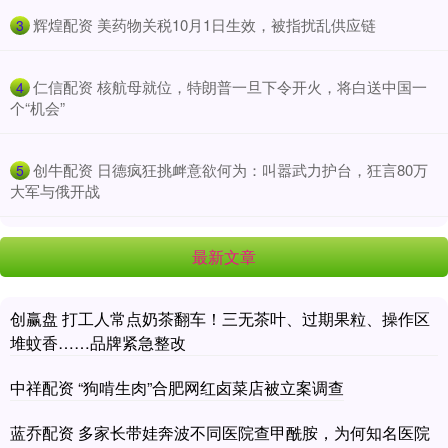
​辉煌配资 美药物关税10月1日生效，被指扰乱供应链
3
​仁信配资 核航母就位，特朗普一旦下令开火，将白送中国一
4
个“机会”
​创牛配资 日德疯狂挑衅意欲何为：叫嚣武力护台，狂言80万
5
大军与俄开战
最新文章
创赢盘 打工人常点奶茶翻车！三无茶叶、过期果粒、操作区
堆蚊香……品牌紧急整改
中祥配资 “狗啃生肉”合肥网红卤菜店被立案调查
蓝乔配资 多家长带娃奔波不同医院查甲酰胺，为何知名医院