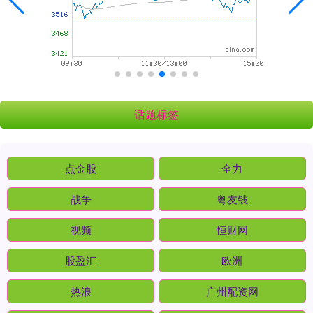
话题标签
点金股
全力
战争
粤友钱
视频
恒财网
股盈汇
欧洲
热浪
广州配资网