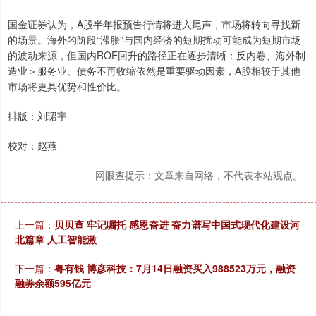
国金证券认为，A股半年报预告行情将进入尾声，市场将转向寻找新
的场景。海外的阶段“滞胀”与国内经济的短期扰动可能成为短期市场
的波动来源，但国内ROE回升的路径正在逐步清晰：反内卷、海外制
造业＞服务业、债务不再收缩依然是重要驱动因素，A股相较于其他
市场将更具优势和性价比。
排版：刘珺宇
校对：赵燕
网眼查提示：文章来自网络，不代表本站观点。
上一篇：
贝贝查 牢记嘱托 感恩奋进 奋力谱写中国式现代化建设河
北篇章 人工智能激
下一篇：
粤有钱 博彦科技：7月14日融资买入988523万元，融资
融券余额595亿元