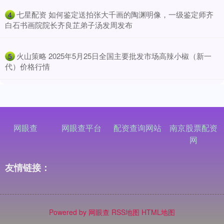
​七星配资 如何鉴定送拍张大千画的陶渊明像，一级鉴定师齐
4
白石书画院院长齐良芷弟子汤发周发布
​火山策略 2025年5月25日全国主要批发市场高辣小椒（新一
5
代）价格行情
网眼查
网眼查平台
配资查询网站
南京股票配资
网
友情链接：
Powered by
网眼查
RSS地图
HTML地图