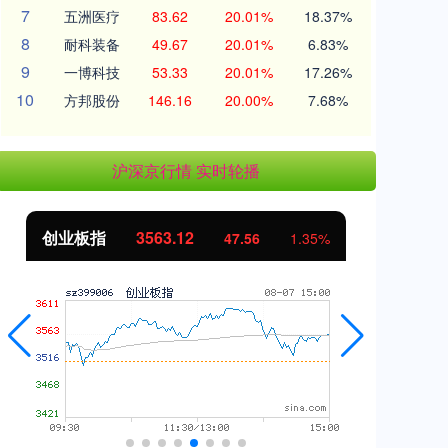
7
五洲医疗
83.62
20.01%
18.37%
8
耐科装备
49.67
20.01%
6.83%
9
一博科技
53.33
20.01%
17.26%
10
方邦股份
146.16
20.00%
7.68%
沪深京行情 实时轮播
创业板指
3563.12
基
47.56
1.35%