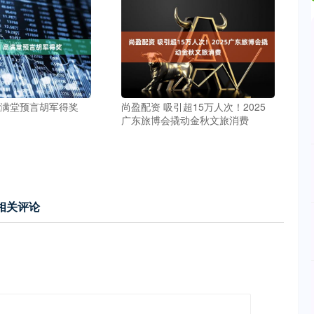
高满堂预言胡军得奖
尚盈配资 吸引超15万人次！2025
广东旅博会撬动金秋文旅消费
相关评论