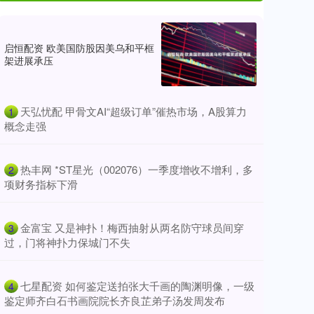
启恒配资 欧美国防股因美乌和平框
架进展承压
​天弘忧配 甲骨文AI“超级订单”催热市场，A股算力
1
概念走强
​热丰网 *ST星光（002076）一季度增收不增利，多
2
项财务指标下滑
​金富宝 又是神扑！梅西抽射从两名防守球员间穿
3
过，门将神扑力保城门不失
​七星配资 如何鉴定送拍张大千画的陶渊明像，一级
4
鉴定师齐白石书画院院长齐良芷弟子汤发周发布