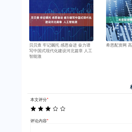
贝贝查 牢记嘱托 感恩奋进 奋力谱
希恩配资网 
写中国式现代化建设河北篇章 人工
智能激
本文评分
*
评论内容
*