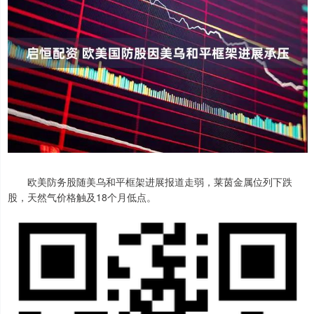
欧美防务股随美乌和平框架进展报道走弱，莱茵金属位列下跌
股，天然气价格触及18个月低点。