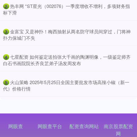
​热丰网 *ST星光（002076）一季度增收不增利，多项财务指
2
标下滑
​金富宝 又是神扑！梅西抽射从两名防守球员间穿过，门将神
3
扑力保城门不失
​七星配资 如何鉴定送拍张大千画的陶渊明像，一级鉴定师齐
4
白石书画院院长齐良芷弟子汤发周发布
​火山策略 2025年5月25日全国主要批发市场高辣小椒（新一
5
代）价格行情
网眼查
网眼查平台
配资查询网站
南京股票配资
网