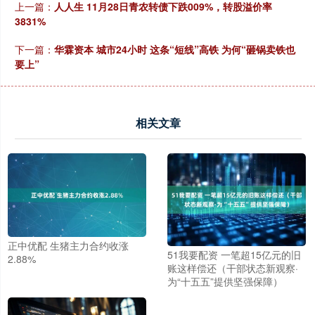
上一篇：
人人生 11月28日青农转债下跌009%，转股溢价率
3831%
下一篇：
华霖资本 城市24小时 这条“短线”高铁 为何“砸锅卖铁也
要上”
相关文章
正中优配 生猪主力合约收涨
51我要配资 一笔超15亿元的旧
2.88%
账这样偿还（干部状态新观察·
为“十五五”提供坚强保障）