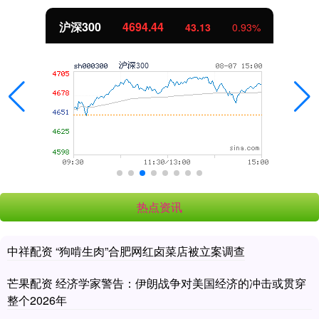
.44
北证50
1134.
43.13
0.93%
热点资讯
中祥配资 “狗啃生肉”合肥网红卤菜店被立案调查
芒果配资 经济学家警告：伊朗战争对美国经济的冲击或贯穿
整个2026年