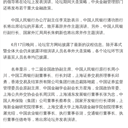
的领导将在论坛上发表演讲。论坛期间大圣策略，中央金融管理部门
还将发布若干重大金融政策。
中国人民银行办公厅副主任李克歆表示，中国人民银行潘功胜行
长将出席论坛的开幕式，致开幕辞并作主题演讲。另外，中国人民银
行副行长、国家外汇局局长朱鹤新也将出席并作主题演讲。
6月17日晚间，论坛官方网站披露了最新的议程信息。除开幕式
暨全体大会仍未披露详细演讲人员名单外大圣策略，各个论坛环节演
讲嘉宾人员名单均已披露。
名单显示，十二届全国政协副主席、中国人民银行原行长周小
川，中国工商银行副董事长、行长刘珺，上海证券交易所理事长邱
勇，香港交易及结算所有限公司集团行政总裁陈翊庭，中国证券监督
管理委员会原副主席、中国金融学会副会长方星海，全国政协常委、
上海公共外交协会会长周汉民，上海浦东发展银行董事长张为忠，中
国人寿保险（集团）公司董事长蔡希良，国家开发银行行长谭炯，上
海新金融研究院理事长、上海交通大学上海高级金融学院创院理事长
屠光绍，中国农业银行董事长、执行董事谷澍，交通银行董事长、执
行董事任德奇等，将出席论坛并发表演讲。