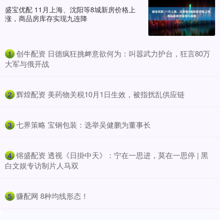
盛宝优配 11月上海、沈阳等8城新房价格上
涨，商品房库存实现九连降
​创牛配资 日德疯狂挑衅意欲何为：叫嚣武力护台，狂言80万
1
大军与俄开战
​辉煌配资 美药物关税10月1日生效，被指扰乱供应链
2
​七界策略 宝钢包装：选举吴健鹏为董事长
3
​镕盛配资 透视《日掛中天》：宁在一思进，莫在一思停 | 黑
4
白文娱专访制片人马双
​赚配网 8种均线形态！
5