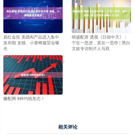
鼎红金投 美团AI产品进入集中
镕盛配资 透视《日掛中天》：
发布期 龙猫、小黄蜂服贸会曝
宁在一思进，莫在一思停 | 黑白
光
文娱专访制片人马双
赚配网 8种均线形态！
相关评论