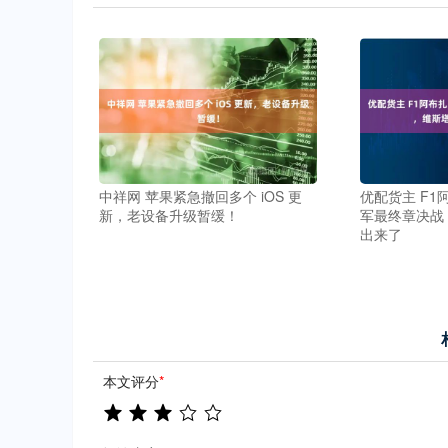
中祥网 苹果紧急撤回多个 iOS 更
优配货主 F
新，老设备升级暂缓！
军最终章决战
出来了
本文评分
*