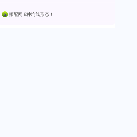
​赚配网 8种均线形态！
5