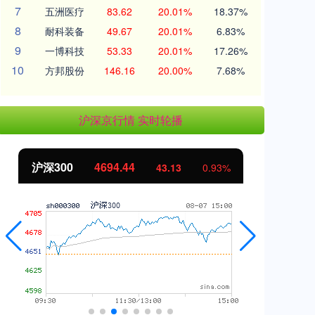
7
五洲医疗
83.62
20.01%
18.37%
8
耐科装备
49.67
20.01%
6.83%
9
一博科技
53.33
20.01%
17.26%
10
方邦股份
146.16
20.00%
7.68%
沪深京行情 实时轮播
沪深300
4694.44
北
43.13
0.93%