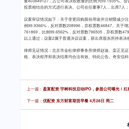
量403849127，占公司表决权数量的比例为59.193
投票相结合的方式进行表决。公司在任董事7人，出席7人
议案审议情况如下：关于变更回购股份用途并注销暨减少注册
例99.9366%，反对票数208996，弃权票数46847
761869，比例99.6562%，反对票数796505，弃权
以上通过；议案2属于普通决议议案，获出席股东所持表决
律师见证情况：北京市金杜律师事务所律师赵迪、栾正见证
格、表决程序和表决结果均合法有效。特此公告。奇安信科技集
上一篇：
盈富配资 宇树科技启动IPO，参股公司曝光！杠
下一篇：
优配资 东方财富期货早餐 4月28日 周二