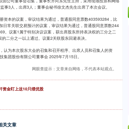
5%。会议由公司董事会召集，董事长齐向东先生主持，采用现场投票和网络
；监事3人，出席3人；董事会秘书徐文杰先生出席了本次会议。
资本的议案，审议结果为通过，普通股同意票数403593284，比
。关于增加日常关联交易预计的议案，审议结果为通过，普通股同意票数244
票数47969。议案1属于特别决议议案，获出席股东所持表决权的三分之二
权的二分之一以上通过。议案2关联股东回避表决。
，认为本次股东大会的召集和召开程序、出席人员和召集人的资
团股份有限公司董事会 2025年7月15日。
网眼查提示：文章来自网络，不代表本站观点。
杆资金盯上这10只绩优股
相关文章