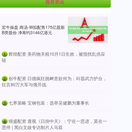
推荐资讯
宏牛操盘 商汤-W拟配售175亿股新
B类股份 净筹约3146亿港元
​辉煌配资 美药物关税10月1日生效，被指扰乱供应
1
链
​创牛配资 日德疯狂挑衅意欲何为：叫嚣武力护台，
2
狂言80万大军与俄开战
​七界策略 宝钢包装：选举吴健鹏为董事长
3
​镕盛配资 透视《日掛中天》：宁在一思进，莫在一
4
思停 | 黑白文娱专访制片人马双